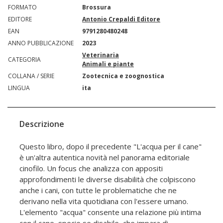
FORMATO
Brossura
EDITORE
Antonio Crepaldi Editore
EAN
9791280480248
ANNO PUBBLICAZIONE
2023
Veterinaria
CATEGORIA
Animali e piante
COLLANA / SERIE
Zootecnica e zoognostica
LINGUA
ita
Descrizione
Questo libro, dopo il precedente "L'acqua per il cane"
è un'altra autentica novità nel panorama editoriale
cinofilo. Un focus che analizza con appositi
approfondimenti le diverse disabilità che colpiscono
anche i cani, con tutte le problematiche che ne
derivano nella vita quotidiana con l'essere umano.
L'elemento "acqua" consente una relazione più intima
con il cane, specie se disabile, che impara di