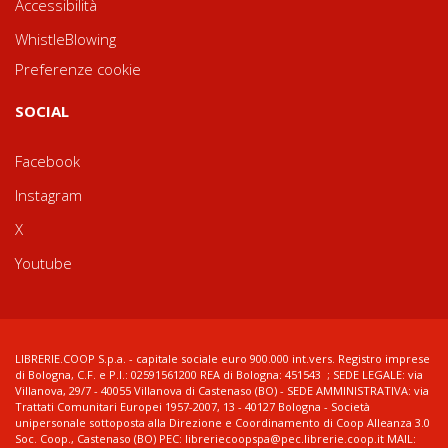
Accessibilità
WhistleBlowing
Preferenze cookie
SOCIAL
Facebook
Instagram
X
Youtube
LIBRERIE.COOP S.p.a. - capitale sociale euro 900.000 int.vers. Registro imprese
di Bologna, C.F. e P.I.: 02591561200 REA di Bologna: 451543 ; SEDE LEGALE: via
Villanova, 29/7 - 40055 Villanova di Castenaso (BO) - SEDE AMMINISTRATIVA: via
Trattati Comunitari Europei 1957-2007, 13 - 40127 Bologna - Società
unipersonale sottoposta alla Direzione e Coordinamento di Coop Alleanza 3.0
Soc. Coop., Castenaso (BO) PEC: libreriecoopspa@pec.librerie.coop.it MAIL: