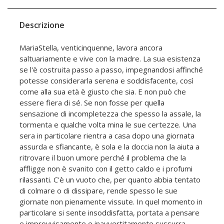
Descrizione
MariaStella, venticinquenne, lavora ancora
saltuariamente e vive con la madre. La sua esistenza
se l'è costruita passo a passo, impegnandosi affinché
potesse considerarla serena e soddisfacente, così
come alla sua età è giusto che sia. E non può che
essere fiera di sé. Se non fosse per quella
sensazione di incompletezza che spesso la assale, la
tormenta e qualche volta mina le sue certezze. Una
sera in particolare rientra a casa dopo una giornata
assurda e sfiancante, è sola e la doccia non la aiuta a
ritrovare il buon umore perché il problema che la
affligge non è svanito con il getto caldo e i profumi
rilassanti. C'è un vuoto che, per quanto abbia tentato
di colmare o di dissipare, rende spesso le sue
giornate non pienamente vissute. In quel momento in
particolare si sente insoddisfatta, portata a pensare
e improvvisamente e inavvertitamente sussurra,