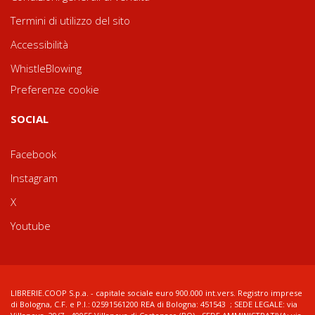
Termini di utilizzo del sito
Accessibilità
WhistleBlowing
Preferenze cookie
SOCIAL
Facebook
Instagram
X
Youtube
LIBRERIE.COOP S.p.a. - capitale sociale euro 900.000 int.vers. Registro imprese
di Bologna, C.F. e P.I.: 02591561200 REA di Bologna: 451543 ; SEDE LEGALE: via