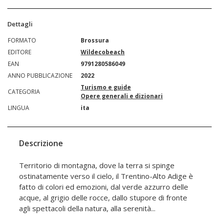
Dettagli
FORMATO
Brossura
EDITORE
Wildecobeach
EAN
9791280586049
ANNO PUBBLICAZIONE
2022
Turismo e guide
CATEGORIA
Opere generali e dizionari
LINGUA
ita
Descrizione
Territorio di montagna, dove la terra si spinge
ostinatamente verso il cielo, il Trentino-Alto Adige è
fatto di colori ed emozioni, dal verde azzurro delle
acque, al grigio delle rocce, dallo stupore di fronte
agli spettacoli della natura, alla serenità...