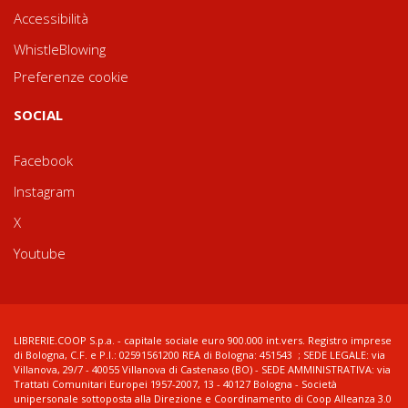
Accessibilità
WhistleBlowing
Preferenze cookie
SOCIAL
Facebook
Instagram
X
Youtube
LIBRERIE.COOP S.p.a. - capitale sociale euro 900.000 int.vers. Registro imprese
di Bologna, C.F. e P.I.: 02591561200 REA di Bologna: 451543 ; SEDE LEGALE: via
Villanova, 29/7 - 40055 Villanova di Castenaso (BO) - SEDE AMMINISTRATIVA: via
Trattati Comunitari Europei 1957-2007, 13 - 40127 Bologna - Società
unipersonale sottoposta alla Direzione e Coordinamento di Coop Alleanza 3.0