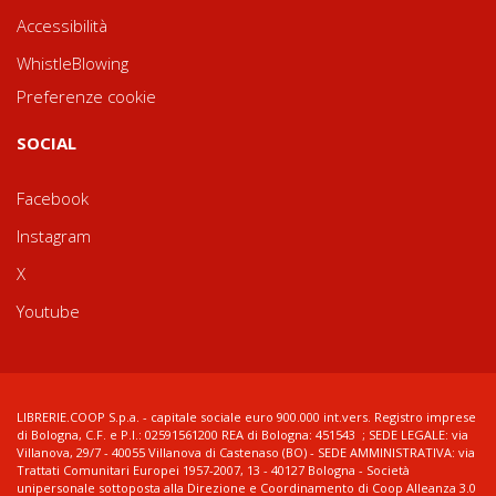
Accessibilità
WhistleBlowing
Preferenze cookie
SOCIAL
Facebook
Instagram
X
Youtube
LIBRERIE.COOP S.p.a. - capitale sociale euro 900.000 int.vers. Registro imprese
di Bologna, C.F. e P.I.: 02591561200 REA di Bologna: 451543 ; SEDE LEGALE: via
Villanova, 29/7 - 40055 Villanova di Castenaso (BO) - SEDE AMMINISTRATIVA: via
Trattati Comunitari Europei 1957-2007, 13 - 40127 Bologna - Società
unipersonale sottoposta alla Direzione e Coordinamento di Coop Alleanza 3.0