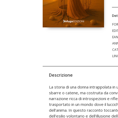
Det
FO
EDI
EA
ANN
CAT
LIN
Descrizione
La storia di una donna intrappolata in u
volte le nostre stesse paure sian
sbarre o catene, ma costruita da conv
protagonista, con il suo coraggio e l
narrazione ricca di introspezioni e rifle
insegna che la libertà è sempre a portata
trasportato in un mondo dove il luccich
nostro cuore che deve osare varcare
dell'anima. In questo racconto toccante
d'oro" è un invito a guardare oltre le ba
dell'esilio volontario e dell'illusione 