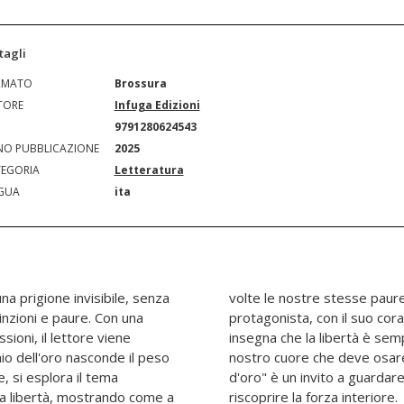
tagli
RMATO
Brossura
TORE
Infuga Edizioni
N
9791280624543
O PUBBLICAZIONE
2025
EGORIA
Letteratura
GUA
ita
na prigione invisibile, senza
o le vere carceriere. La
inzioni e paure. Con una
a sua determinazione, ci
ssioni, il lettore viene
 di mano, ma spesso è il
io dell'oro nasconde il peso
 la soglia. "La mia gabbia
, si esplora il tema
rriere invisibili e a
della libertà, mostrando come a
riscoprire la forza interiore.