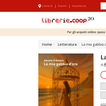
|
|
Librerie
Eventi
Assistenza
Per gli acquisti online: spes
Home
Letteratura
La mia gabbia 
L
A
di
AGG