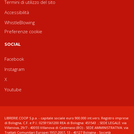
Termini di utilizzo del sito
Accessibilità
WhistleBlowing
Preferenze cookie
SOCIAL
Facebook
Instagram
X
Youtube
LIBRERIE.COOP S.p.a. - capitale sociale euro 900.000 int.vers. Registro imprese
di Bologna, C.F. e P.I.: 02591561200 REA di Bologna: 451543 ; SEDE LEGALE: via
Villanova, 29/7 - 40055 Villanova di Castenaso (BO) - SEDE AMMINISTRATIVA: via
Trattati Comunitari Europei 1957-2007, 13 - 40127 Bologna - Società