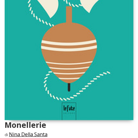
Monellerie
Nina Della Santa
di