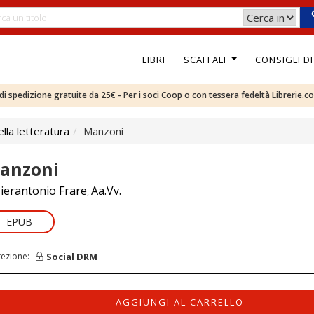
LIBRI
SCAFFALI
CONSIGLI D
e di spedizione gratuite da 25€ - Per i soci Coop o con tessera fedeltà Librerie.c
ella letteratura
Manzoni
anzoni
ierantonio Frare
Aa.Vv.
,
EPUB
Social DRM
tezione:
AGGIUNGI AL CARRELLO