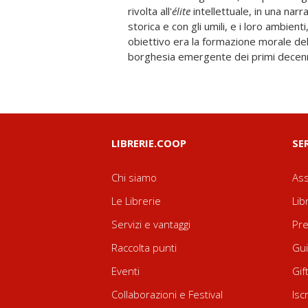
rivolta all'
élite
intellettuale, in una narra
teista Manzoni, su tutto aleggia il r
storica e con gli umili, e i loro ambienti
la «provida sventura», che non impone
obiettivo era la formazione morale dell
disegni divini ma deve essere media
borghesia emergente dei primi decenn
LIBRERIE.COOP
SE
Chi siamo
Ass
Le Librerie
Lib
Servizi e vantaggi
Pre
Raccolta punti
Gui
Eventi
Gif
Collaborazioni e Festival
Isc