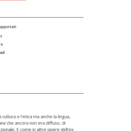
supportati
er
rs
Pad
cultura e l'etica ma anche la lingua,
cana che ancora non era diffuso, di
nazionale. E come in altre opere dell'ex