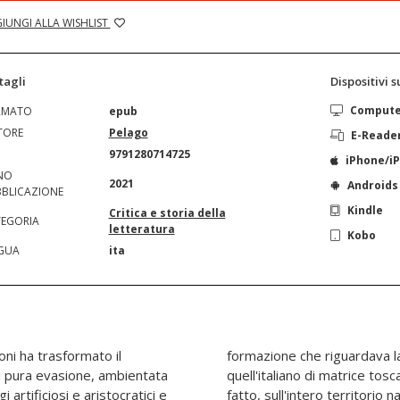
IUNGI ALLA WISHLIST
tagli
Dispositivi 
Comput
RMATO
epub
TORE
Pelago
E-Reade
N
9791280714725
iPhone/i
NO
2021
Androids
BLICAZIONE
Kindle
Critica e storia della
EGORIA
letteratura
Kobo
GUA
ita
ni ha trasformato il
formazione che riguardava la 
i pura evasione, ambientata
quell'italiano di matrice tos
 artificiosi e aristocratici e
fatto, sull'intero territorio 