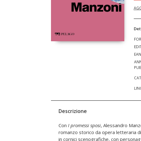
AGG
Det
FO
EDI
EA
AN
PUB
CAT
LIN
Descrizione
Con
I promessi sposi
, Alessandro Manzo
romanzo storico da opera letteraria d
in cornici scenografiche, con personaggi