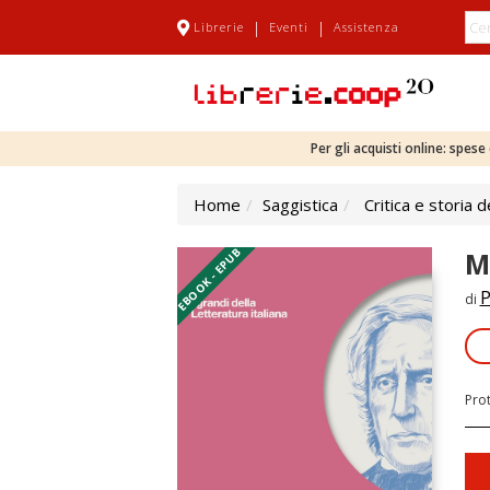
|
|
Librerie
Eventi
Assistenza
Per gli acquisti online: spes
Home
Saggistica
Critica e storia d
EBOOK - EPUB
M
P
di
Pro