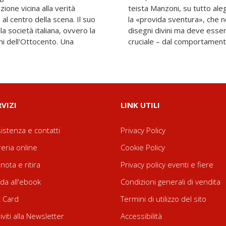
zione vicina alla verità
uolo salvifico della Provvidenza,
, al centro della scena. Il suo
 però il cieco abbandono ai
a società italiana, ovvero la
to – ed è questa la novità
i dell'Ottocento. Una
cruciale – dal comportamento 
RVIZI
LINK UTILI
istenza e contatti
Privacy Policy
reria online
Cookie Policy
nota e ritira
Privacy policy eventi e fiere
da all'ebook
Condizioni generali di vendita
t Card
Termini di utilizzo del sito
riviti alla Newsletter
Accessibilità