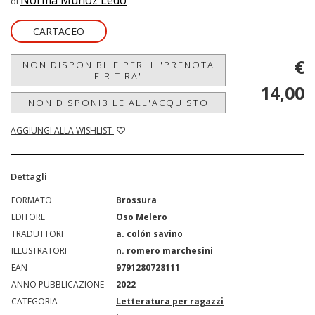
Norma Muñoz Ledo
di
CARTACEO
€
NON DISPONIBILE PER IL 'PRENOTA
E RITIRA'
14,00
NON DISPONIBILE ALL'ACQUISTO
AGGIUNGI ALLA WISHLIST
Dettagli
FORMATO
Brossura
EDITORE
Oso Melero
TRADUTTORI
a. colón savino
ILLUSTRATORI
n. romero marchesini
EAN
9791280728111
ANNO PUBBLICAZIONE
2022
CATEGORIA
Letteratura per ragazzi