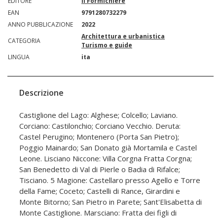
EDITORE
Il Formichiere
EAN
9791280732279
ANNO PUBBLICAZIONE
2022
Architettura e urbanistica
CATEGORIA
Turismo e guide
LINGUA
ita
Descrizione
Castiglione del Lago: Alghese; Colcello; Laviano.
Corciano: Castilonchio; Corciano Vecchio. Deruta:
Castel Perugino; Montenero (Porta San Pietro);
Poggio Mainardo; San Donato già Mortamila e Castel
Leone. Lisciano Niccone: Villa Corgna Fratta Corgna;
San Benedetto di Val di Pierle o Badia di Rifalce;
Tisciano. 5 Magione: Castellaro presso Agello e Torre
della Fame; Coceto; Castelli di Rance, Girardini e
Monte Bitorno; San Pietro in Parete; Sant'Elisabetta di
Monte Castiglione. Marsciano: Fratta dei figli di