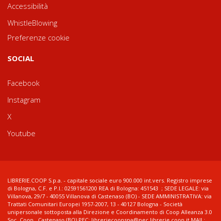
Accessibilità
WhistleBlowing
Preferenze cookie
SOCIAL
Facebook
Instagram
X
Youtube
LIBRERIE.COOP S.p.a. - capitale sociale euro 900.000 int.vers. Registro imprese
di Bologna, C.F. e P.I.: 02591561200 REA di Bologna: 451543 ; SEDE LEGALE: via
Villanova, 29/7 - 40055 Villanova di Castenaso (BO) - SEDE AMMINISTRATIVA: via
Trattati Comunitari Europei 1957-2007, 13 - 40127 Bologna - Società
unipersonale sottoposta alla Direzione e Coordinamento di Coop Alleanza 3.0
Soc. Coop., Castenaso (BO) PEC: libreriecoopspa@pec.librerie.coop.it MAIL: