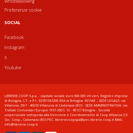
WhistleBlowing
Preferenze cookie
SOCIAL
Facebook
Instagram
X
Youtube
LIBRERIE.COOP S.p.a. - capitale sociale euro 900.000 int.vers. Registro imprese
di Bologna, C.F. e P.I.: 02591561200 REA di Bologna: 451543 ; SEDE LEGALE: via
Villanova, 29/7 - 40055 Villanova di Castenaso (BO) - SEDE AMMINISTRATIVA: via
Trattati Comunitari Europei 1957-2007, 13 - 40127 Bologna - Società
unipersonale sottoposta alla Direzione e Coordinamento di Coop Alleanza 3.0
Soc. Coop., Castenaso (BO) PEC: libreriecoopspa@pec.librerie.coop.it MAIL:
info@librerie.coop.it