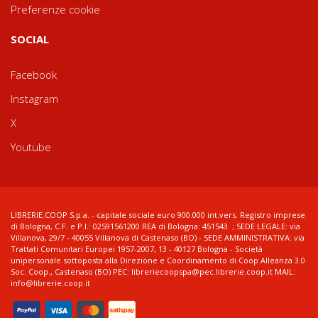
Preferenze cookie
SOCIAL
Facebook
Instagram
X
Youtube
LIBRERIE.COOP S.p.a. - capitale sociale euro 900.000 int.vers. Registro imprese
di Bologna, C.F. e P.I.: 02591561200 REA di Bologna: 451543 ; SEDE LEGALE: via
Villanova, 29/7 - 40055 Villanova di Castenaso (BO) - SEDE AMMINISTRATIVA: via
Trattati Comunitari Europei 1957-2007, 13 - 40127 Bologna - Società
unipersonale sottoposta alla Direzione e Coordinamento di Coop Alleanza 3.0
Soc. Coop., Castenaso (BO) PEC: libreriecoopspa@pec.librerie.coop.it MAIL:
info@librerie.coop.it