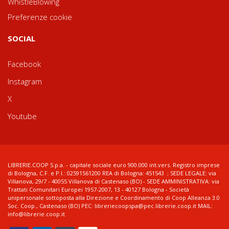
WhistleBlowing
Preferenze cookie
SOCIAL
Facebook
Instagram
X
Youtube
LIBRERIE.COOP S.p.a. - capitale sociale euro 900.000 int.vers. Registro imprese
di Bologna, C.F. e P.I.: 02591561200 REA di Bologna: 451543 ; SEDE LEGALE: via
Villanova, 29/7 - 40055 Villanova di Castenaso (BO) - SEDE AMMINISTRATIVA: via
Trattati Comunitari Europei 1957-2007, 13 - 40127 Bologna - Società
unipersonale sottoposta alla Direzione e Coordinamento di Coop Alleanza 3.0
Soc. Coop., Castenaso (BO) PEC: libreriecoopspa@pec.librerie.coop.it MAIL:
info@librerie.coop.it