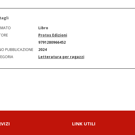
tagli
RMATO
Libro
TORE
Protos Edizioni
N
9791280966452
O PUBBLICAZIONE
2024
EGORIA
Letteratura per ragazzi
RVIZI
LINK UTILI