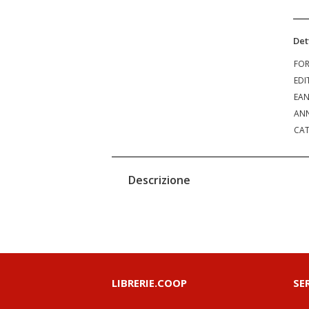
Det
FO
EDI
EA
ANN
CAT
Descrizione
LIBRERIE.COOP
SE