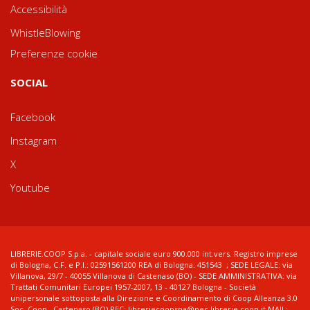
Accessibilità
WhistleBlowing
Preferenze cookie
SOCIAL
Facebook
Instagram
X
Youtube
LIBRERIE.COOP S.p.a. - capitale sociale euro 900.000 int.vers. Registro imprese
di Bologna, C.F. e P.I.: 02591561200 REA di Bologna: 451543 ; SEDE LEGALE: via
Villanova, 29/7 - 40055 Villanova di Castenaso (BO) - SEDE AMMINISTRATIVA: via
Trattati Comunitari Europei 1957-2007, 13 - 40127 Bologna - Società
unipersonale sottoposta alla Direzione e Coordinamento di Coop Alleanza 3.0
Soc. Coop., Castenaso (BO) PEC: libreriecoopspa@pec.librerie.coop.it MAIL: