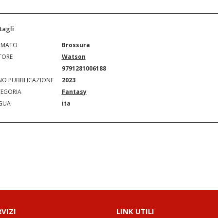
tagli
RMATO
Brossura
TORE
Watson
N
9791281006188
O PUBBLICAZIONE
2023
EGORIA
Fantasy
GUA
ita
RVIZI
LINK UTILI