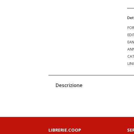
Det
FO
EDI
EA
ANN
CAT
LIN
Descrizione
LIBRERIE.COOP
SE