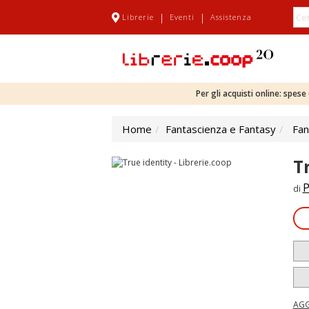
|
|
Librerie
Eventi
Assistenza
Per gli acquisti online: spes
Home
Fantascienza e Fantasy
Fan
T
P
di
AGG