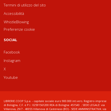
Termini di utilizzo del sito
Accessibilità
WhistleBlowing
Preferenze cookie
SOCIAL
Facebook
Instagram
X
Youtube
LIBRERIE.COOP S.p.a. - capitale sociale euro 900.000 int.vers. Registro imprese
di Bologna, C.F. e P.I.: 02591561200 REA di Bologna: 451543 ; SEDE LEGALE: via
Villanova, 29/7 - 40055 Villanova di Castenaso (BO) - SEDE AMMINISTRATIVA: via