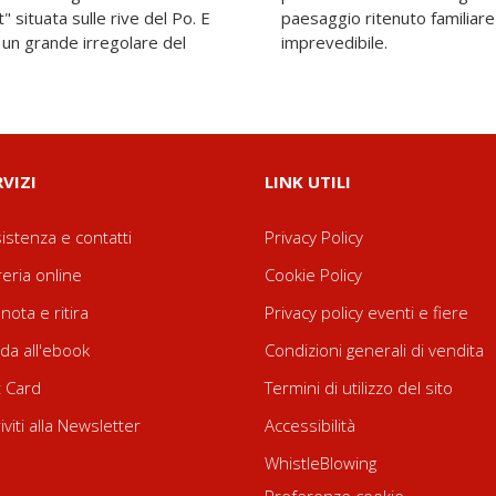
t" situata sulle rive del Po. E
ge d'una luce nuova quanto
e un grande irregolare del
imprevedibile.
RVIZI
LINK UTILI
istenza e contatti
Privacy Policy
reria online
Cookie Policy
nota e ritira
Privacy policy eventi e fiere
da all'ebook
Condizioni generali di vendita
t Card
Termini di utilizzo del sito
riviti alla Newsletter
Accessibilità
WhistleBlowing