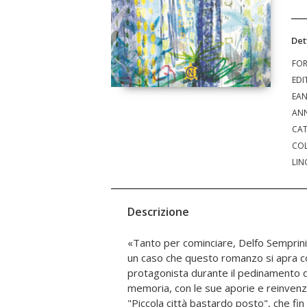
Det
FO
EDI
EA
ANN
CAT
COL
LIN
Descrizione
«Tanto per cominciare, Delfo Semprin
Novecento come Antonio Delfini, nei d
un caso che questo romanzo si apra c
giornale di provincia che gli fanno da ironico
protagonista durante il pedinamento del
scorgere il profilo dello stesso Barbolini
memoria, con le sue aporie e reinvenzio
realismo padano al fantastico, lo scrit
"Piccola città bastardo posto", che fin
provincia italiana alle soglie del b