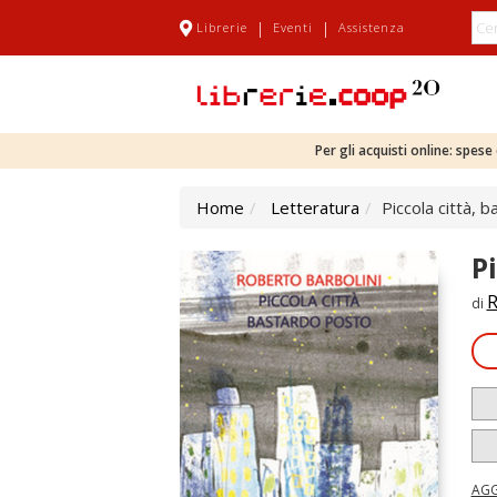
|
|
Librerie
Eventi
Assistenza
Per gli acquisti online: spes
Home
Letteratura
Piccola città, 
P
R
di
AGG