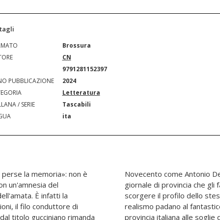
tagli
RMATO
Brossura
TORE
CN
N
9791281152397
O PUBBLICAZIONE
2024
EGORIA
Letteratura
LANA / SERIE
Tascabili
GUA
ita
i perse la memoria»: non è
isincantati redattori d'un
on un'amnesia del
 coro non è difficile
l'amata. È infatti la
. Mescolando un robusto
ni, il filo conduttore di
tore modenese rilegge la
 dal titolo gucciniano rimanda
oom. E - come per magia - un