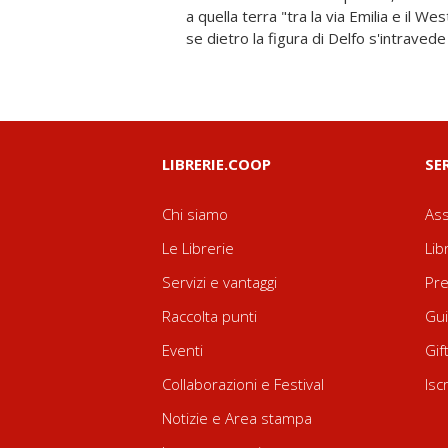
a quella terra "tra la via Emilia e il Wes
paesaggio ritenuto familiare si tin
se dietro la figura di Delfo s'intraved
LIBRERIE.COOP
SE
Chi siamo
Ass
Le Librerie
Lib
Servizi e vantaggi
Pre
Raccolta punti
Gui
Eventi
Gif
Collaborazioni e Festival
Isc
Notizie e Area stampa