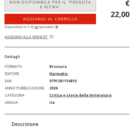
€
NON DISPONIBILE PER IL 'PRENOTA
E RITIRA'
22,00
AGGIUNGI AL CARRELLO
Disponibile in 7-10 gg lavorativi
?
AGGIUNGI ALLA WISHLIST
Dettagli
FORMATO
Brossura
EDITORE
Harmakis
EAN
9791281154810
ANNO PUBBLICAZIONE
2026
CATEGORIA
Critica e storia della letteratura
LINGUA
ita
Descrizione