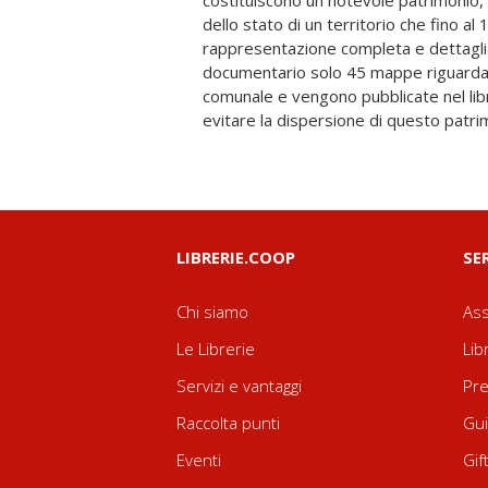
costituiscono un notevole patrimonio,
corredo una serie di saggi incentrati
dello stato di un territorio che fino a
sull'archiviazione dei documenti, sulla c
rappresentazione completa e dettagli
queste mappe, sulla lettura icono
documentario solo 45 mappe riguardano
urbanistico-architettonico della citt
comunale e vengono pubblicate nel libr
evitare la dispersione di questo patri
LIBRERIE.COOP
SE
Chi siamo
Ass
Le Librerie
Lib
Servizi e vantaggi
Pre
Raccolta punti
Gui
Eventi
Gif