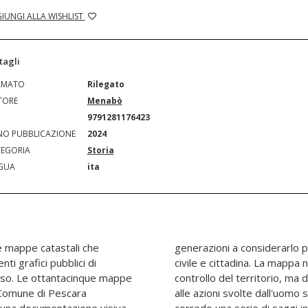
IUNGI ALLA WISHLIST
tagli
RMATO
Rilegato
TORE
Menabò
N
9791281176423
O PUBBLICAZIONE
2024
EGORIA
Storia
GUA
ita
le mappe catastali che
opria identità sociale,
ti grafici pubblici di
i solo uno strumento di
corso. Le ottantacinque mappe
afico-visiva alle intenzioni e
el Comune di Pescara
in un arco di tempo. A