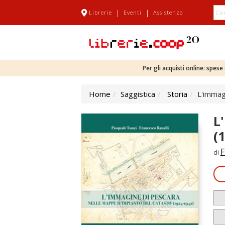
|
|
Librerie
Eventi
Assistenza
Per gli acquisti online: spes
Home
Saggistica
Storia
L'immag
L
(
F
di