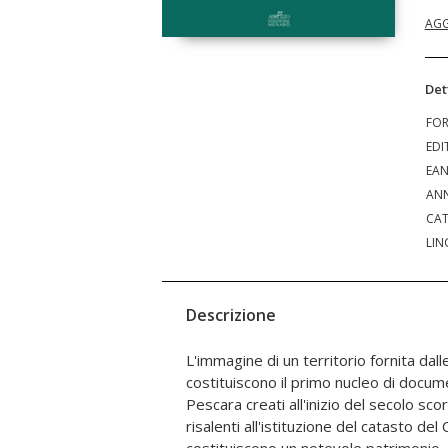
AGG
Det
FO
EDI
EA
ANN
CAT
LIN
Descrizione
L'immagine di un territorio fornita dal
generazioni a considerarlo parte della pr
costituiscono il primo nucleo di documen
civile e cittadina. La mappa non è infatt
Pescara creati all'inizio del secolo s
controllo del territorio, ma dà forma gr
risalenti all'istituzione del catasto d
alle azioni svolte dall'uomo sul territorio 