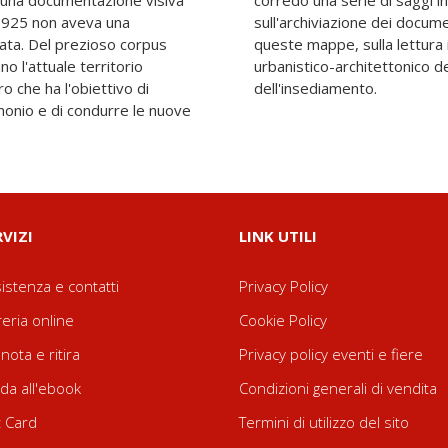
 una documentazione visiva
 sulla storia del Catasto,
l 1925 non aveva una
ostruzione tecnica di
ata. Del prezioso corpus
grafica e sul contesto
 l'attuale territorio
à relativo al periodo
o che ha l'obiettivo di
dell'insediamento.
monio e di condurre le nuove
RVIZI
LINK UTILI
istenza e contatti
Privacy Policy
reria online
Cookie Policy
nota e ritira
Privacy policy eventi e fiere
da all'ebook
Condizioni generali di vendita
t Card
Termini di utilizzo del sito