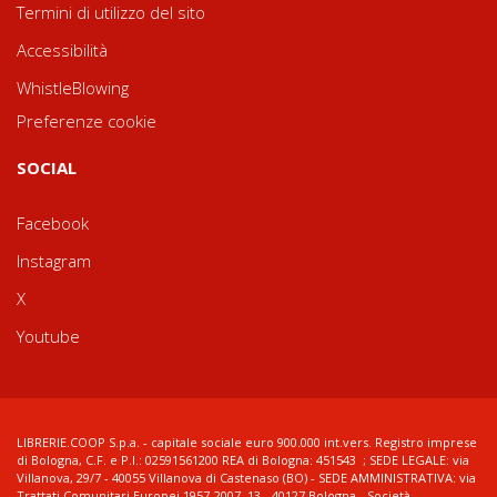
Termini di utilizzo del sito
Accessibilità
WhistleBlowing
Preferenze cookie
SOCIAL
Facebook
Instagram
X
Youtube
LIBRERIE.COOP S.p.a. - capitale sociale euro 900.000 int.vers. Registro imprese
di Bologna, C.F. e P.I.: 02591561200 REA di Bologna: 451543 ; SEDE LEGALE: via
Villanova, 29/7 - 40055 Villanova di Castenaso (BO) - SEDE AMMINISTRATIVA: via
Trattati Comunitari Europei 1957-2007, 13 - 40127 Bologna - Società