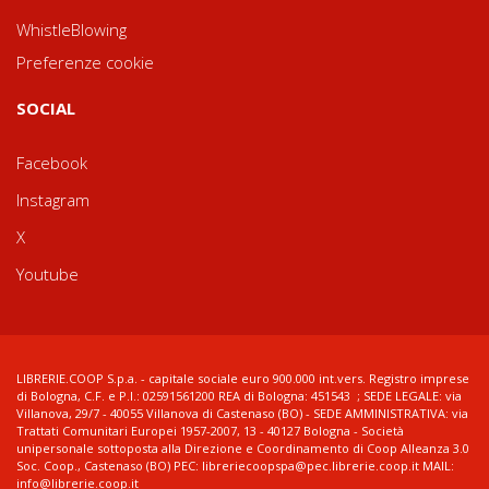
WhistleBlowing
Preferenze cookie
SOCIAL
Facebook
Instagram
X
Youtube
LIBRERIE.COOP S.p.a. - capitale sociale euro 900.000 int.vers. Registro imprese
di Bologna, C.F. e P.I.: 02591561200 REA di Bologna: 451543 ; SEDE LEGALE: via
Villanova, 29/7 - 40055 Villanova di Castenaso (BO) - SEDE AMMINISTRATIVA: via
Trattati Comunitari Europei 1957-2007, 13 - 40127 Bologna - Società
unipersonale sottoposta alla Direzione e Coordinamento di Coop Alleanza 3.0
Soc. Coop., Castenaso (BO) PEC: libreriecoopspa@pec.librerie.coop.it MAIL:
info@librerie.coop.it