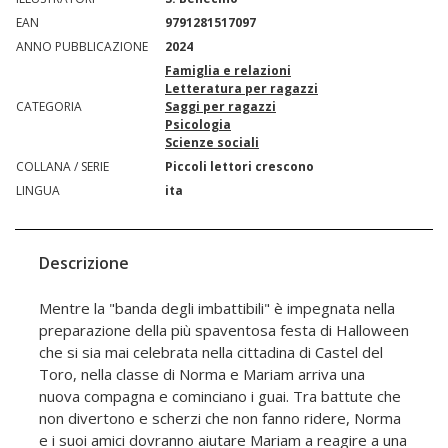
EAN
9791281517097
ANNO PUBBLICAZIONE
2024
Famiglia e relazioni
Letteratura per ragazzi
CATEGORIA
Saggi per ragazzi
Psicologia
Scienze sociali
COLLANA / SERIE
Piccoli lettori crescono
LINGUA
ita
Descrizione
Mentre la "banda degli imbattibili" è impegnata nella
preparazione della più spaventosa festa di Halloween
che si sia mai celebrata nella cittadina di Castel del
Toro, nella classe di Norma e Mariam arriva una
nuova compagna e cominciano i guai. Tra battute che
non divertono e scherzi che non fanno ridere, Norma
e i suoi amici dovranno aiutare Mariam a reagire a una