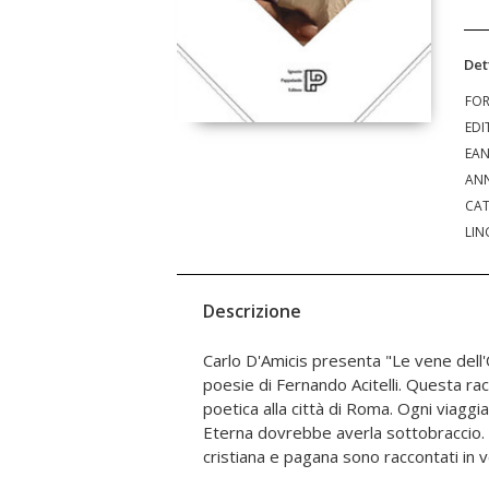
Det
FO
EDI
EA
ANN
CAT
LIN
Descrizione
Carlo D'Amicis presenta "Le vene dell'O
poetiche di Fernando Acitelli, colte e li
poesie di Fernando Acitelli. Questa ra
città in cui il sacro è immerso da semp
poetica alla città di Roma. Ogni viaggia
"Le vene dell'Ostia" celebrano Roma
Eterna dovrebbe averla sottobraccio. I
cristiana e pagana sono raccontati in 