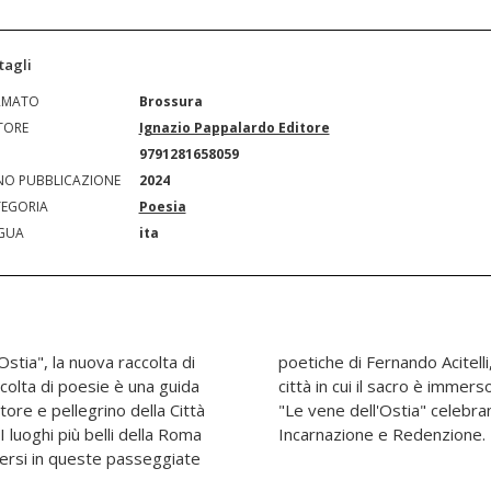
tagli
RMATO
Brossura
TORE
Ignazio Pappalardo Editore
N
9791281658059
O PUBBLICAZIONE
2024
EGORIA
Poesia
GUA
ita
stia", la nuova raccolta di
riche al tempo stesso. In una
ccolta di poesie è una guida
re nel profano, le poesie di
tore e pellegrino della Città
 quale simbolo perfetto di
 luoghi più belli della Roma
Incarnazione e Redenzione. P
versi in queste passeggiate