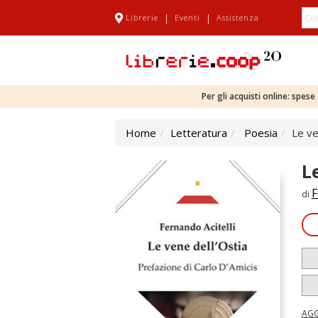
|
|
Librerie
Eventi
Assistenza
Per gli acquisti online: spes
Home
Letteratura
Poesia
Le ve
L
F
di
AGG