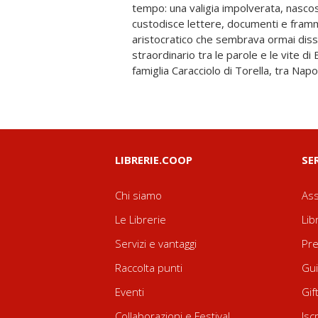
tempo: una valigia impolverata, nascos
"Una valigia sotto il letto" è più di un r
custodisce lettere, documenti e fram
mosaico di vite intrecciate, un affresco del
aristocratico che sembrava ormai dissol
anima attraverso lettere cariche di emoz
straordinario tra le parole e le vite di
racconto intimo e universale che invita a ri
famiglia Caracciolo di Torella, tra Napoli
LIBRERIE.COOP
SE
Chi siamo
Ass
Le Librerie
Lib
Servizi e vantaggi
Pre
Raccolta punti
Gui
Eventi
Gif
Collaborazioni e Festival
Isc