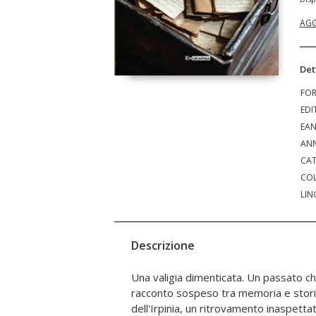
AGG
Det
FO
EDI
EA
ANN
CAT
COL
LIN
Descrizione
Una valigia dimenticata. Un passato ch
nobiliari, amori, passioni e rivoluzioni socia
racconto sospeso tra memoria e stori
chi maneggia la memoria come un teso
dell'Irpinia, un ritrovamento inaspetta
Marigliano restituisce voce a una stori