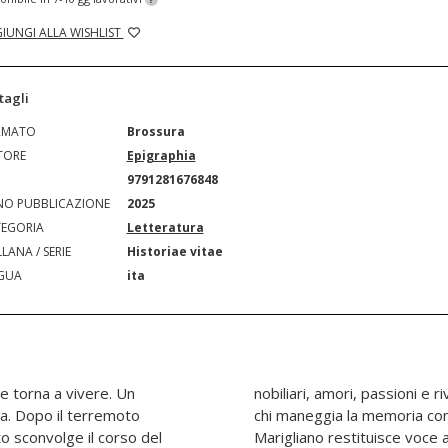
IUNGI ALLA WISHLIST
tagli
RMATO
Brossura
TORE
Epigraphia
N
9791281676848
O PUBBLICAZIONE
2025
EGORIA
Letteratura
LANA / SERIE
Historiae vitae
GUA
ita
e torna a vivere. Un
li. Con la delicatezza di
a. Dopo il terremoto
ro fragile, Rosarina
to sconvolge il corso del
a che si credeva perduta.