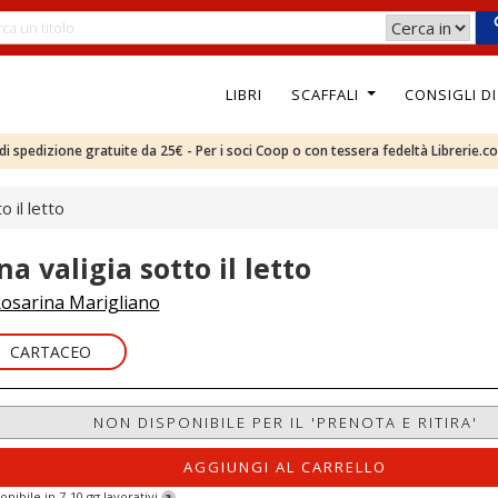
LIBRI
SCAFFALI
CONSIGLI D
e di spedizione gratuite da 25€ - Per i soci Coop o con tessera fedeltà Librerie.c
o il letto
a valigia sotto il letto
osarina Marigliano
CARTACEO
NON DISPONIBILE PER IL 'PRENOTA E RITIRA'
AGGIUNGI AL CARRELLO
onibile in 7-10 gg lavorativi
?