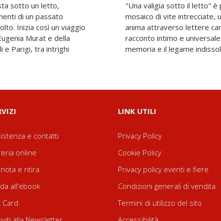
ta sotto un letto,
omanzo storico: è un
menti di un passato
la Belle Époque che si
to. Inizia così un viaggio
ioni e segreti familiari. Un
 Eugenia Murat e della
scoprire il potere della
 e Parigi, tra intrighi
memoria e il legame indissol
RVIZI
LINK UTILI
istenza e contatti
Privacy Policy
reria online
Cookie Policy
nota e ritira
Privacy policy eventi e fiere
da all'ebook
Condizioni generali di vendita
t Card
Termini di utilizzo del sito
riviti alla Newsletter
Accessibilità