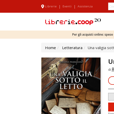
|
|
Librerie
Eventi
Assistenza
Per gli acquisti online: spes
Home
Letteratura
Una valigia sott
Un
R
di
Disp