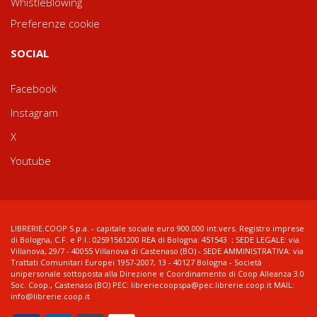
WhistleBlowing
Preferenze cookie
SOCIAL
Facebook
Instagram
X
Youtube
LIBRERIE.COOP S.p.a. - capitale sociale euro 900.000 int.vers. Registro imprese
di Bologna, C.F. e P.I.: 02591561200 REA di Bologna: 451543 ; SEDE LEGALE: via
Villanova, 29/7 - 40055 Villanova di Castenaso (BO) - SEDE AMMINISTRATIVA: via
Trattati Comunitari Europei 1957-2007, 13 - 40127 Bologna - Società
unipersonale sottoposta alla Direzione e Coordinamento di Coop Alleanza 3.0
Soc. Coop., Castenaso (BO) PEC: libreriecoopspa@pec.librerie.coop.it MAIL:
info@librerie.coop.it