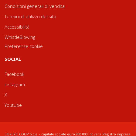
Condizioni generali di vendita
Termini di utilizzo del sito
Accessibilità
WhistleBlowing
Preferenze cookie
SOCIAL
Facebook
Instagram
X
Youtube
LIBRERIE.COOP S.p.a. - capitale sociale euro 900.000 int.vers. Registro imprese