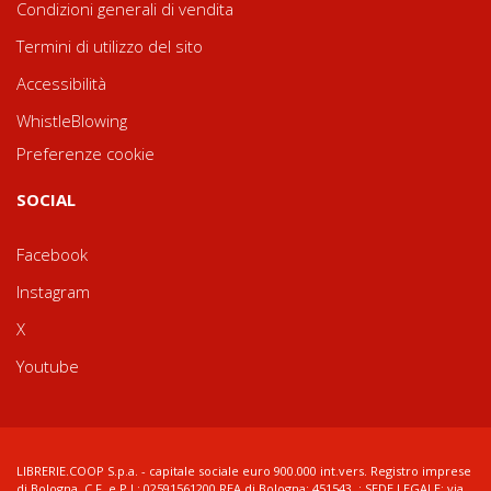
Condizioni generali di vendita
Termini di utilizzo del sito
Accessibilità
WhistleBlowing
Preferenze cookie
SOCIAL
Facebook
Instagram
X
Youtube
LIBRERIE.COOP S.p.a. - capitale sociale euro 900.000 int.vers. Registro imprese
di Bologna, C.F. e P.I.: 02591561200 REA di Bologna: 451543 ; SEDE LEGALE: via