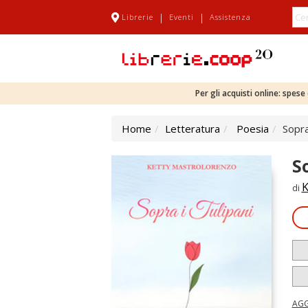
|
|
Librerie
Eventi
Assistenza
Per gli acquisti online: spes
Home
Letteratura
Poesia
Sopra
S
K
di
AGG