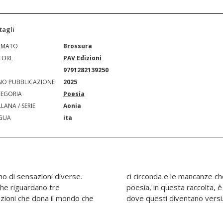
tagli
RMATO
Brossura
TORE
PAV Edizioni
N
9791282139250
O PUBBLICAZIONE
2025
EGORIA
Poesia
LANA / SERIE
Aonia
GUA
ita
o di sensazioni diverse.
pagnano le giornate. La
 che riguardano tre
i ritrovo dei pensieri
azioni che dona il mondo che
dove questi diventano vers