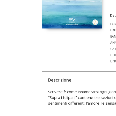
Det
FO
EDI
EA
ANN
CAT
COL
LIN
Descrizione
Scrivere è come innamorarsi ogni giorn
ci circonda e le mancanze che accom
"Sopra i tulipani" contiene tre sezioni
poesia, in questa raccolta, è come un luogo d
sentimenti differenti: l'amore, le sens