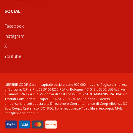
SOCIAL
Facebook
Instagram
X
Youtube
LIBRERIE.COOP S.p.a. - capitale sociale euro 900.000 int.vers. Registro imprese
di Bologna, C.F. e P.I.: 02591561200 REA di Bologna: 451543 ; SEDE LEGALE: via
Villanova, 29/7 - 40055 Villanova di Castenaso (BO) - SEDE AMMINISTRATIVA: via
Trattati Comunitari Europei 1957-2007, 13 - 40127 Bologna - Società
unipersonale sottoposta alla Direzione e Coordinamento di Coop Alleanza 3.0
Soc. Coop., Castenaso (BO) PEC: libreriecoopspa@pec.librerie.coop.it MAIL:
info@librerie.coop.it