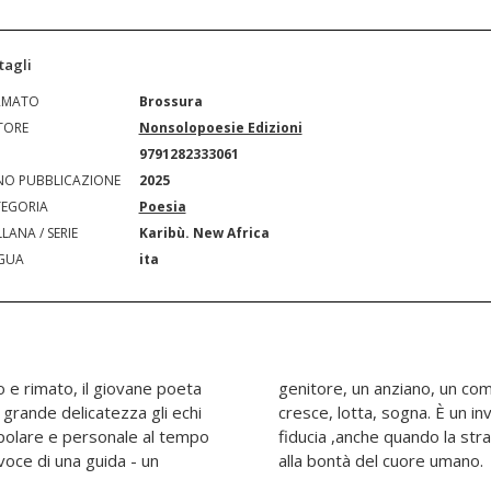
tagli
RMATO
Brossura
TORE
Nonsolopoesie Edizioni
N
9791282333061
O PUBBLICAZIONE
2025
EGORIA
Poesia
LANA / SERIE
Karibù. New Africa
GUA
ita
ero e rimato, il giovane poeta
i viaggio- che parla a chi
rande delicatezza gli echi
ilienza, alla gentilezza, alla
opolare e personale al tempo
buia. Un inno alla speranza e
voce di una guida - un
alla bontà del cuore umano.