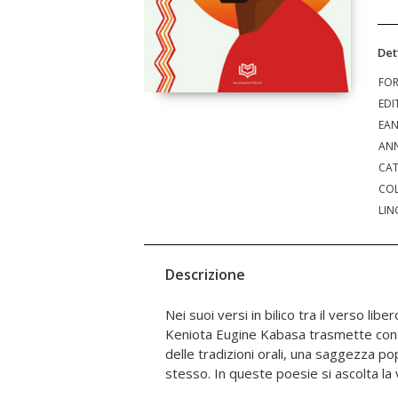
Det
FO
EDI
EA
ANN
CAT
COL
LIN
Descrizione
Nei suoi versi in bilico tra il verso lib
genitore, un anziano, un compagno d
Keniota Eugine Kabasa trasmette con g
cresce, lotta, sogna. È un invito alla res
delle tradizioni orali, una saggezza p
fiducia ,anche quando la strada si fa 
stesso. In queste poesie si ascolta la 