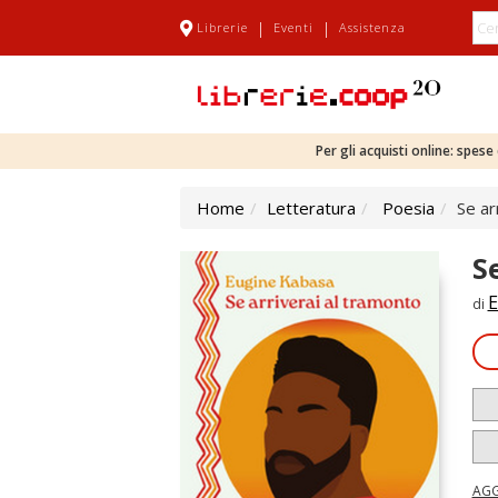
|
|
Librerie
Eventi
Assistenza
Per gli acquisti online: spes
Home
Letteratura
Poesia
Se ar
S
E
di
AGG