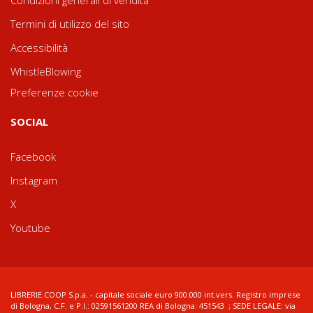
Condizioni generali di vendita
Termini di utilizzo del sito
Accessibilità
WhistleBlowing
Preferenze cookie
SOCIAL
Facebook
Instagram
X
Youtube
LIBRERIE.COOP S.p.a. - capitale sociale euro 900.000 int.vers. Registro imprese
di Bologna, C.F. e P.I.: 02591561200 REA di Bologna: 451543 ; SEDE LEGALE: via