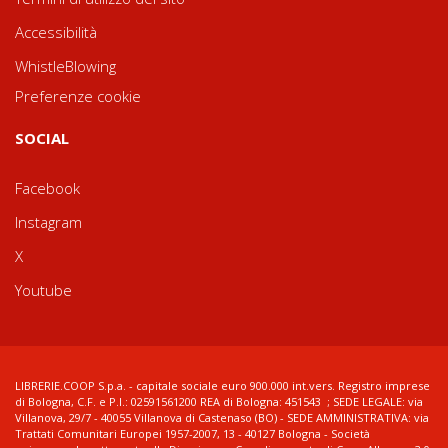
Accessibilità
WhistleBlowing
Preferenze cookie
SOCIAL
Facebook
Instagram
X
Youtube
LIBRERIE.COOP S.p.a. - capitale sociale euro 900.000 int.vers. Registro imprese
di Bologna, C.F. e P.I.: 02591561200 REA di Bologna: 451543 ; SEDE LEGALE: via
Villanova, 29/7 - 40055 Villanova di Castenaso (BO) - SEDE AMMINISTRATIVA: via
Trattati Comunitari Europei 1957-2007, 13 - 40127 Bologna - Società