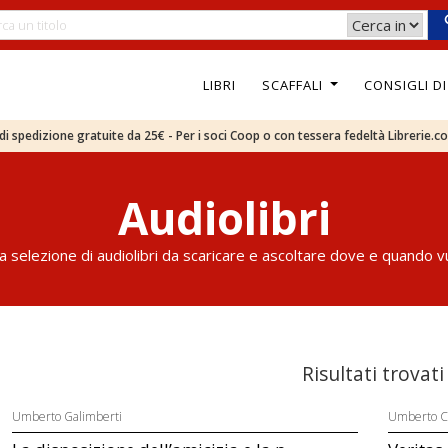
LIBRI
SCAFFALI
CONSIGLI D
e di spedizione gratuite da 25€ - Per i soci Coop o con tessera fedeltà Librerie.c
Audiolibri
a selezione di audiolibri da scaricare e ascoltare dove e quando vu
Risultati trovati
Umberto Galimberti
Umberto C