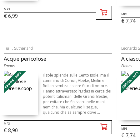
MP3
MP3
€ 6,99
€ 7,74
Tui T. Sutherland
Leonardo Sc
Acque pericolose
A ciasc
Emons
Emons
EBOOK - MP3
EBOOK - MP3
Il sole splende sulle Cento Isole, ma il
cammino di Conor, Abeke, Meilin e
Rollan sembra essere fitto di ombre.
Hanno attraversato l’Erdas in cerca dei
potenti talismani delle Grandi Bestie,
per evitare che finissero nelle mani
nemiche. Ma qualcuno li segue,
qualcuno che sa sempre dove ...
MP3
MP3
€ 8,90
€ 7,74