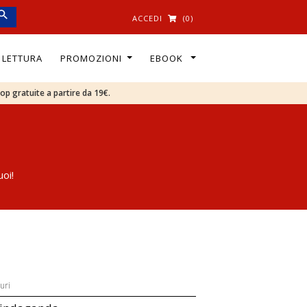
ACCEDI
(0)
I LETTURA
PROMOZIONI
EBOOK
oop gratuite a partire da 19€.
oi!
uri