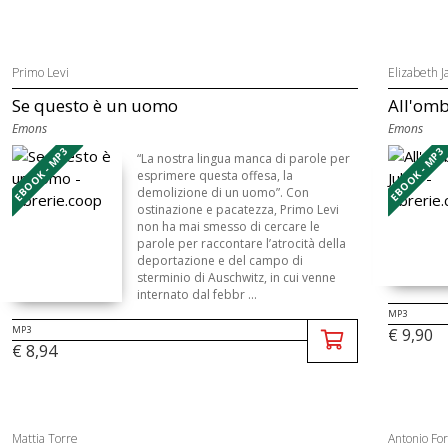
Primo Levi
Elizabeth 
Se questo è un uomo
All'omb
Emons
Emons
EBOOK - MP3
EBOOK - MP3
“La nostra lingua manca di parole per
esprimere questa offesa, la
demolizione di un uomo”. Con
ostinazione e pacatezza, Primo Levi
non ha mai smesso di cercare le
parole per raccontare l’atrocità della
deportazione e del campo di
sterminio di Auschwitz, in cui venne
internato dal febbr ...
MP3
MP3
€ 9,90
€ 8,94
Mattia Torre
Antonio For