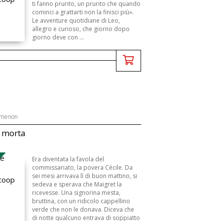
ti fanno prurito, un prurito che quando
cominci a grattarti non la finisci più».
Le avventure quotidiane di Leo,
allegro e curioso, che giorno dopo
giorno deve con ...
imenon
è morta
Era diventata la favola del
commissariato, la povera Cécile. Da
sei mesi arrivava lì di buon mattino, si
sedeva e sperava che Maigret la
ricevesse. Una signorina mesta,
bruttina, con un ridicolo cappellino
verde che non le donava. Diceva che
di notte qualcuno entrava di soppiatto