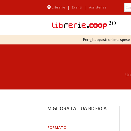
|
|
Librerie
Eventi
Assistenza
Per gli acquisti online: spes
Un
MIGLIORA LA TUA RICERCA
FORMATO