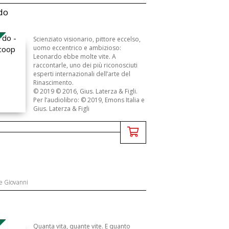
do
Scienziato visionario, pittore eccelso,
uomo eccentrico e ambizioso:
Leonardo ebbe molte vite. A
raccontarle, uno dei più riconosciuti
esperti internazionali dell’arte del
Rinascimento.
© 2019 © 2016, Gius. Laterza & Figli.
Per l’audiolibro: © 2019, Emons Italia e
Gius. Laterza & Figli
e Giovanni
Quanta vita, quante vite. E quanto