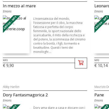
In mezzo al mare
Leonar
Emons
Emons
EBOOK - MP3
EBOOK - MP3
L’insensatezza del mondo,
l’ossessione per il cibo, la macchina
faticosa e perfetta del corpo
femminile, lo sport nazionale dello
scaricabarile, il mito della ricchezza e
del potere, la scommessa del cinismo
contro la bontà, i figli, tormento e
beatitudine. Questi i temi dei
monologhi ...
MP3
MP3
€ 9,90
€ 10,14
Abby Hanlon
Maurizio D
Dory Fantasmagorica 2
Pane
Emons
Emons
Dory ama stare a casa e giocare con i