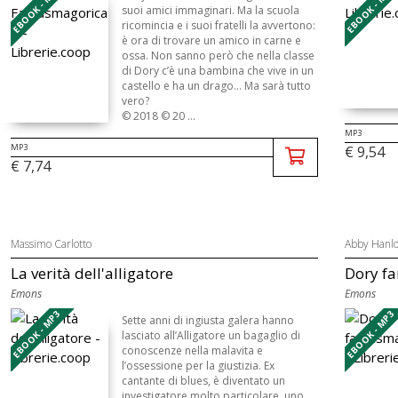
EBOOK - MP3
EBOOK - MP3
suoi amici immaginari. Ma la scuola
ricomincia e i suoi fratelli la avvertono:
è ora di trovare un amico in carne e
ossa. Non sanno però che nella classe
di Dory c’è una bambina che vive in un
castello e ha un drago… Ma sarà tutto
vero?
© 2018 © 20 ...
MP3
MP3
€ 9,54
€ 7,74
Massimo Carlotto
Abby Hanl
La verità dell'alligatore
Dory f
Emons
Emons
EBOOK - MP3
EBOOK - MP3
Sette anni di ingiusta galera hanno
lasciato all’Alligatore un bagaglio di
conoscenze nella malavita e
l’ossessione per la giustizia. Ex
cantante di blues, è diventato un
investigatore molto particolare, uno