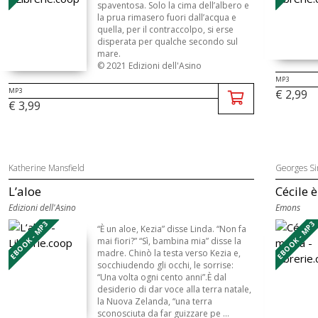
spaventosa. Solo la cima dell’albero e
la prua rimasero fuori dall’acqua e
quella, per il contraccolpo, si erse
disperata per qualche secondo sul
mare.
© 2021 Edizioni dell'Asino
MP3
MP3
€ 2,99
€ 3,99
Katherine Mansfield
Georges S
L’aloe
Cécile 
Edizioni dell'Asino
Emons
EBOOK - MP3
EBOOK - MP3
“È un aloe, Kezia” disse Linda. “Non fa
mai fiori?” “Sì, bambina mia” disse la
madre. Chinò la testa verso Kezia e,
socchiudendo gli occhi, le sorrise:
“Una volta ogni cento anni”.È dal
desiderio di dar voce alla terra natale,
la Nuova Zelanda, “una terra
sconosciuta da far guizzare pe ...