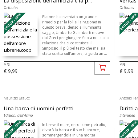
La disposizione dell’amicizia e la p...
Veritas
Orthotes
Orthotes
EBOOK - MP3
EBOOK - MP3
Platone ha inventato un grande
rimedio per la follia: la ragione! In
questo breve, denso e illuminante
saggio, Umberto Galimberti muove
dai Greci per giungere fino a noi e alla
relazione che ci costituisce. Il
Simposio, il più bel testo che mai sia
stato scritto sull'amore, ci guida an ...
MP3
MP3
€ 9,99
€ 9,99
Maurizio Braucci
Antonio Fe
Una barca di uomini perfetti
Diritti 
Edizioni dell'Asino
Interlinea
EBOOK - MP3
EBOOK - MP3
In breve il mare, nero come petrolio,
divorò la barca e il suo biancore,
sommergendola in una morsa