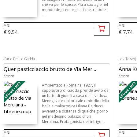
che va per le spicce. Più a suo agio nel
mondo degli emarginati che tra poliz
...
MP3
MP3
€ 9,54
€ 7,74
Carlo Emilio Gadda
Lev Tolstoj
Quer pasticciaccio brutto de Via Mer...
Anna K
Emons
Emons
EBOOK - MP3
EBOOK - MP3
Ambientato a Roma nel 1927, il
capolavoro di Gadda prende avvio da
un furto di gioielli a casa della vedova
Menegazzi e dal brutale omicidio della
bella e malinconica Liliana Balducci,
avvenuto a distanza di qualche giorno
nel medesimo palazzo di via
Merulana. Protagonista dell’intrigo ...
MP3
MP3