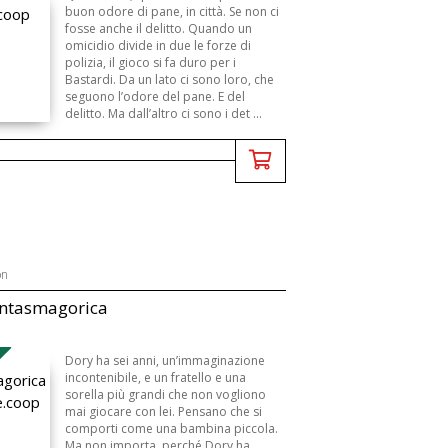
buon odore di pane, in città. Se non ci
fosse anche il delitto. Quando un
omicidio divide in due le forze di
polizia, il gioco si fa duro per i
Bastardi. Da un lato ci sono loro, che
seguono l’odore del pane. E del
delitto. Ma dall’altro ci sono i det ...
on
antasmagorica
Dory ha sei anni, un’immaginazione
incontenibile, e un fratello e una
sorella più grandi che non vogliono
mai giocare con lei. Pensano che si
comporti come una bambina piccola.
Ma non importa, perché Dory ha