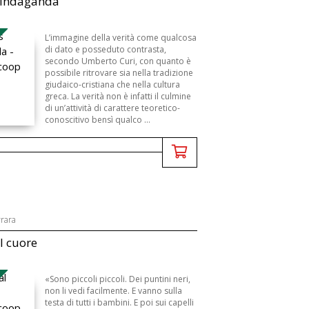
 indaganda
L’immagine della verità come qualcosa
di dato e posseduto contrasta,
secondo Umberto Curi, con quanto è
possibile ritrovare sia nella tradizione
giudaico-cristiana che nella cultura
greca. La verità non è infatti il culmine
di un’attività di carattere teoretico-
conoscitivo bensì qualco ...
rrara
al cuore
«Sono piccoli piccoli. Dei puntini neri,
non li vedi facilmente. E vanno sulla
testa di tutti i bambini. E poi sui capelli