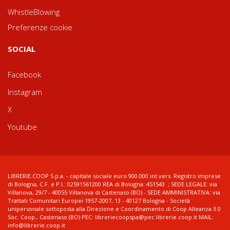
WhistleBlowing
Preferenze cookie
SOCIAL
Facebook
Instagram
X
Youtube
LIBRERIE.COOP S.p.a. - capitale sociale euro 900.000 int.vers. Registro imprese
di Bologna, C.F. e P.I.: 02591561200 REA di Bologna: 451543 ; SEDE LEGALE: via
Villanova, 29/7 - 40055 Villanova di Castenaso (BO) - SEDE AMMINISTRATIVA: via
Trattati Comunitari Europei 1957-2007, 13 - 40127 Bologna - Società
unipersonale sottoposta alla Direzione e Coordinamento di Coop Alleanza 3.0
Soc. Coop., Castenaso (BO) PEC: libreriecoopspa@pec.librerie.coop.it MAIL:
info@librerie.coop.it