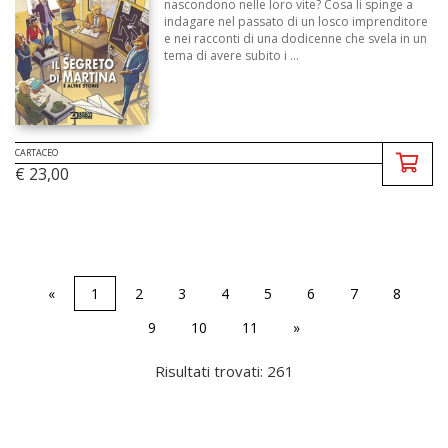
nascondono nelle loro vite? Cosa li spinge a
indagare nel passato di un losco imprenditore
e nei racconti di una dodicenne che svela in un
tema di avere subito i ...
CARTACEO
€ 23,00
«
1
2
3
4
5
6
7
8
9
10
11
»
Risultati trovati: 261