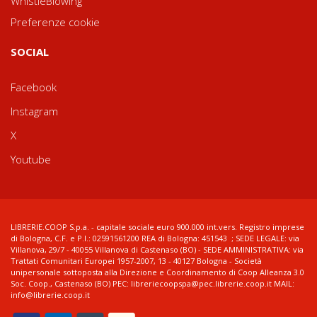
WhistleBlowing
Preferenze cookie
SOCIAL
Facebook
Instagram
X
Youtube
LIBRERIE.COOP S.p.a. - capitale sociale euro 900.000 int.vers. Registro imprese
di Bologna, C.F. e P.I.: 02591561200 REA di Bologna: 451543 ; SEDE LEGALE: via
Villanova, 29/7 - 40055 Villanova di Castenaso (BO) - SEDE AMMINISTRATIVA: via
Trattati Comunitari Europei 1957-2007, 13 - 40127 Bologna - Società
unipersonale sottoposta alla Direzione e Coordinamento di Coop Alleanza 3.0
Soc. Coop., Castenaso (BO) PEC: libreriecoopspa@pec.librerie.coop.it MAIL:
info@librerie.coop.it