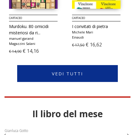
CARTACEO
CARTACEO
Murdoku. 80 omicidi
I convitati di pietra
misteriosi da ri...
Michele Mari
Einaudi
manuel garand
Magazzini Salani
€ 16,62
€ 17,50
€ 14,16
€ 14,90
VEDI TUTTI
Il libro del mese
Gianluca Gotto