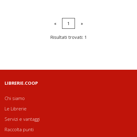
«
1
»
Risultati trovati: 1
LIBRERIE.COOP
Chi siamo
Le Librerie
Servizi e vantaggi
Raccolta punti