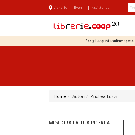
|
|
Librerie
Eventi
Assistenza
Per gli acquisti online: spes
Home
Autori
Andrea Luzzi
MIGLIORA LA TUA RICERCA