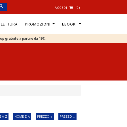
ACCEDI
(0)
I LETTURA
PROMOZIONI
EBOOK
oop gratuite a partire da 19€.
 A-Z
NOME Z-A
PREZZO ↑
PREZZO ↓