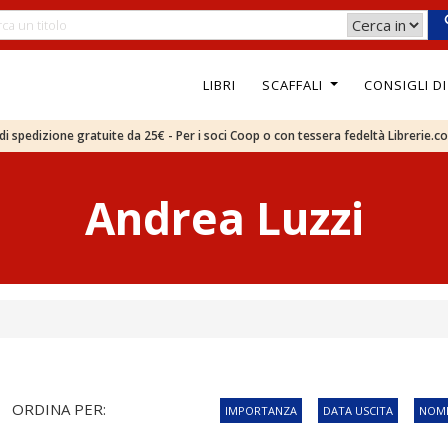
LIBRI
SCAFFALI
CONSIGLI D
e di spedizione gratuite da 25€ - Per i soci Coop o con tessera fedeltà Librerie.c
Andrea Luzzi
ORDINA PER:
IMPORTANZA
DATA USCITA
NOME