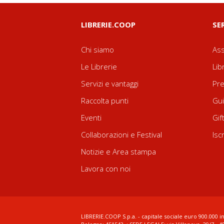
LIBRERIE.COOP
SE
Chi siamo
Ass
Le Librerie
Lib
Servizi e vantaggi
Pre
Raccolta punti
Gui
Eventi
Gif
Collaborazioni e Festival
Isc
Notizie e Area stampa
Lavora con noi
LIBRERIE.COOP S.p.a. - capitale sociale euro 900.000 in