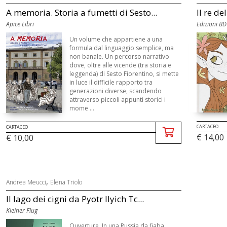
A memoria. Storia a fumetti di Sesto...
Il re de
Apice Libri
Edizioni BD
Un volume che appartiene a una
formula dal linguaggio semplice, ma
non banale. Un percorso narrativo
dove, oltre alle vicende (tra storia e
leggenda) di Sesto Fiorentino, si mette
in luce il difficile rapporto tra
generazioni diverse, scandendo
attraverso piccoli appunti storici i
mome ...
CARTACEO
CARTACEO
€ 14,00
€ 10,00
,
Andrea Meucci
Elena Triolo
Il lago dei cigni da Pyotr Ilyich Tc...
Kleiner Flug
Ouverture. In una Russia da fiaba,