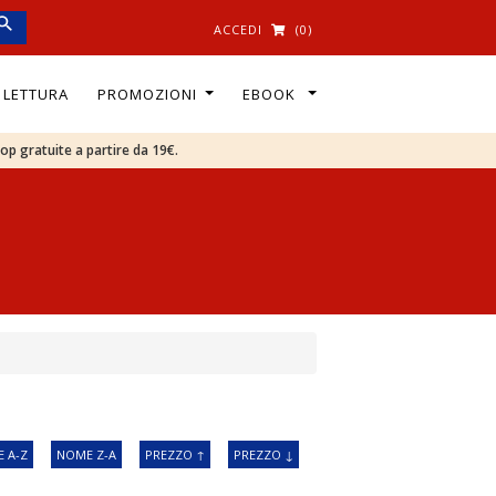
ACCEDI
(0)
I LETTURA
PROMOZIONI
EBOOK
oop gratuite a partire da 19€.
 A-Z
NOME Z-A
PREZZO ↑
PREZZO ↓