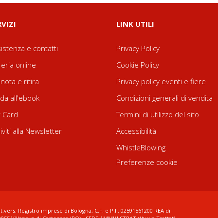
RVIZI
LINK UTILI
istenza e contatti
Privacy Policy
reria online
Cookie Policy
nota e ritira
Privacy policy eventi e fiere
da all'ebook
Condizioni generali di vendita
t Card
Termini di utilizzo del sito
riviti alla Newsletter
Accessibilità
WhistleBlowing
Preferenze cookie
t.vers. Registro imprese di Bologna, C.F. e P.I.: 02591561200 REA di