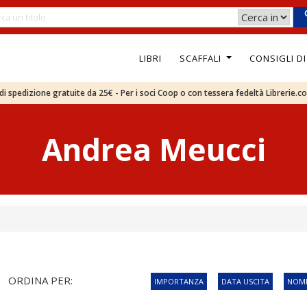
LIBRI
SCAFFALI
CONSIGLI D
e di spedizione gratuite da 25€ - Per i soci Coop o con tessera fedeltà Librerie.c
Andrea Meucci
ORDINA PER:
IMPORTANZA
DATA USCITA
NOME