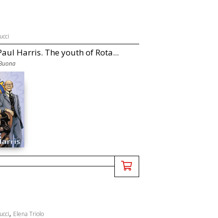
ucci
aul Harris. The youth of Rota...
 Buona
,
ucci
Elena Triolo