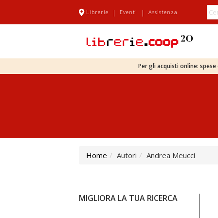
|
|
Librerie
Eventi
Assistenza
Per gli acquisti online: spes
Home
Autori
Andrea Meucci
MIGLIORA LA TUA RICERCA