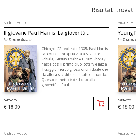
Risultati trovati
Andrea Meucci
Andrea Me
Il giovane Paul Harris. La gioventù ...
Young P
La Traccia Buona
La Traccia
Chicago, 23 febbraio 1905. Paul Harris
racconta la propria vita a Silvestre
Schiele, Gustav Loehr e Hiram Shorey:
nasce così il primo club Rotary e inizia
il viaggio meraviglioso di un ideale che
da allora si è diffuso in tutto il mondo.
Questo fumetto è dedicato alla
gioventù di Paul ...
CARTACEO
CARTACEO
€ 18,00
€ 18,00
Andrea Meucci
Andrea Me