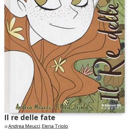
Il re delle fate
Andrea Meucci
Elena Triolo
di
,