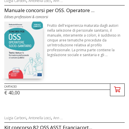
,
,
Luigia Carboni
Antonella Locci
Ann ...
Manuale concorsi per OSS. Operatore ...
Edises professioni & concorsi
Frutto dell'esperienza maturata dagli autori
nella selezione di personale sanitario, il
manuale, interamente a colori, è suddiviso in
cinque aree tematiche precedute da
un'Introduzione relativa al profilo
professionale. La prima parte contiene la
legislazione sociale e sanitaria e gli ...
CARTACEO
€ 40,00
,
,
Luigia Carboni
Antonella Locci
Ann ...
Kit concorso 82 OSS ASST Franciacort...