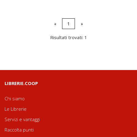
«
1
»
Risultati trovati: 1
LIBRERIE.COOP
Chi siamo
Le Librerie
Servizi e vantaggi
Raccolta punti