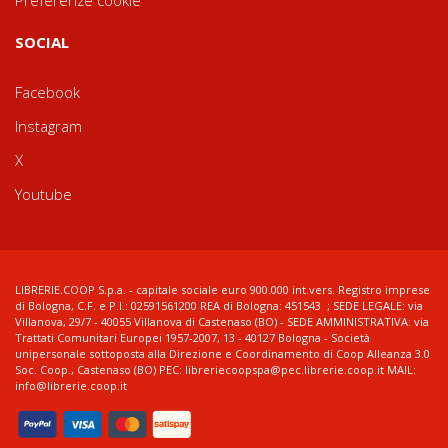
SOCIAL
Facebook
Instagram
X
Youtube
LIBRERIE.COOP S.p.a. - capitale sociale euro 900.000 int.vers. Registro imprese
di Bologna, C.F. e P.I.: 02591561200 REA di Bologna: 451543 ; SEDE LEGALE: via
Villanova, 29/7 - 40055 Villanova di Castenaso (BO) - SEDE AMMINISTRATIVA: via
Trattati Comunitari Europei 1957-2007, 13 - 40127 Bologna - Società
unipersonale sottoposta alla Direzione e Coordinamento di Coop Alleanza 3.0
Soc. Coop., Castenaso (BO) PEC: libreriecoopspa@pec.librerie.coop.it MAIL:
info@librerie.coop.it