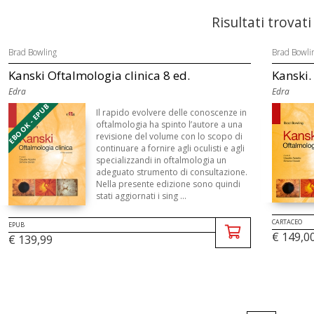
Risultati trovati
Brad Bowling
Brad Bowli
Kanski Oftalmologia clinica 8 ed.
Kanski.
Edra
Edra
EBOOK - EPUB
Il rapido evolvere delle conoscenze in
oftalmologia ha spinto l’autore a una
revisione del volume con lo scopo di
continuare a fornire agli oculisti e agli
specializzandi in oftalmologia un
adeguato strumento di consultazione.
Nella presente edizione sono quindi
stati aggiornati i sing ...
CARTACEO
EPUB
€ 149,0
€ 139,99