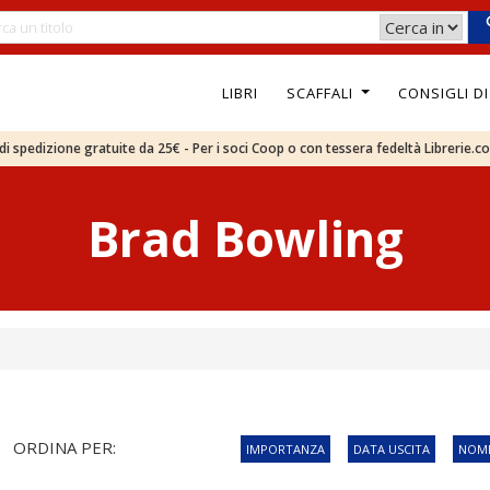
LIBRI
SCAFFALI
CONSIGLI D
e di spedizione gratuite da 25€ - Per i soci Coop o con tessera fedeltà Librerie.c
Brad Bowling
ORDINA PER:
IMPORTANZA
DATA USCITA
NOME