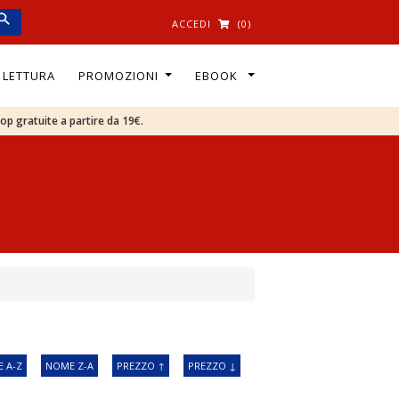
ACCEDI
(0)
I LETTURA
PROMOZIONI
EBOOK
oop gratuite a partire da 19€.
 A-Z
NOME Z-A
PREZZO ↑
PREZZO ↓