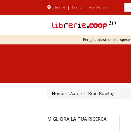
|
|
Librerie
Eventi
Assistenza
Per gli acquisti online: spes
Home
Autori
Brad Bowling
MIGLIORA LA TUA RICERCA