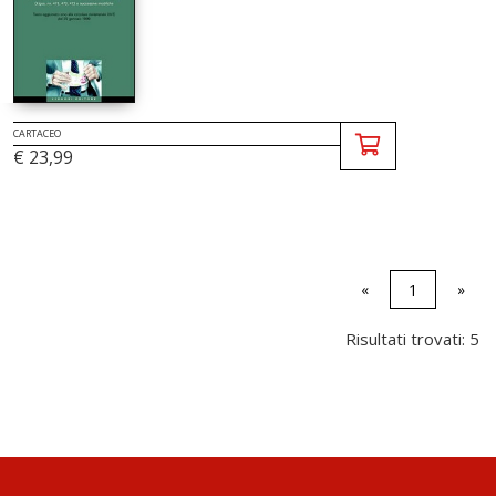
CARTACEO
€ 23,99
«
1
»
Risultati trovati: 5