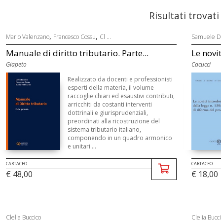
Risultati trovati
,
,
Mario Valenzano
Francesco Cossu
Cl ...
Samuele Do
Manuale di diritto tributario. Parte...
Le novit
Giapeto
Cacucci
Realizzato da docenti e professionisti
esperti della materia, il volume
raccoglie chiari ed esaustivi contributi,
arricchiti da costanti interventi
dottrinali e giurisprudenziali,
preordinati alla ricostruzione del
sistema tributario italiano,
componendo in un quadro armonico
e unitari ...
CARTACEO
CARTACEO
€ 48,00
€ 18,00
Clelia Buccico
Clelia Bucc