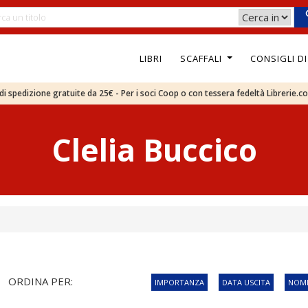
LIBRI
SCAFFALI
CONSIGLI D
e di spedizione gratuite da 25€ - Per i soci Coop o con tessera fedeltà Librerie.c
Clelia Buccico
ORDINA PER:
IMPORTANZA
DATA USCITA
NOME