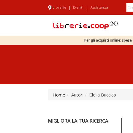
|
|
Librerie
Eventi
Assistenza
Per gli acquisti online: spes
Home
Autori
Clelia Buccico
MIGLIORA LA TUA RICERCA