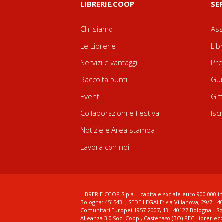
LIBRERIE.COOP
SE
Chi siamo
Ass
Le Librerie
Lib
Servizi e vantaggi
Pre
Raccolta punti
Gui
Eventi
Gif
Collaborazioni e Festival
Isc
Notizie e Area stampa
Lavora con noi
LIBRERIE.COOP S.p.a. - capitale sociale euro 900.000 in
Bologna: 451543 ; SEDE LEGALE: via Villanova, 29/7 - 4
Comunitari Europei 1957-2007, 13 - 40127 Bologna - S
Alleanza 3.0 Soc. Coop., Castenaso (BO) PEC: librerie