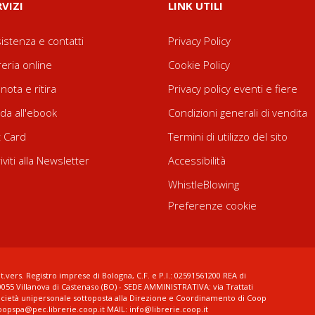
RVIZI
LINK UTILI
istenza e contatti
Privacy Policy
reria online
Cookie Policy
nota e ritira
Privacy policy eventi e fiere
da all'ebook
Condizioni generali di vendita
t Card
Termini di utilizzo del sito
riviti alla Newsletter
Accessibilità
WhistleBlowing
Preferenze cookie
t.vers. Registro imprese di Bologna, C.F. e P.I.: 02591561200 REA di
0055 Villanova di Castenaso (BO) - SEDE AMMINISTRATIVA: via Trattati
ocietà unipersonale sottoposta alla Direzione e Coordinamento di Coop
coopspa@pec.librerie.coop.it MAIL: info@librerie.coop.it