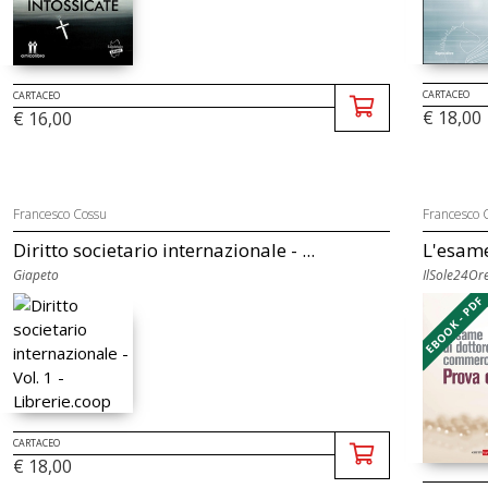
CARTACEO
CARTACEO
€ 18,00
€ 16,00
Francesco Cossu
Francesco 
Diritto societario internazionale - ...
L'esame
Giapeto
IlSole24Ore
EBOOK - PDF
CARTACEO
€ 18,00