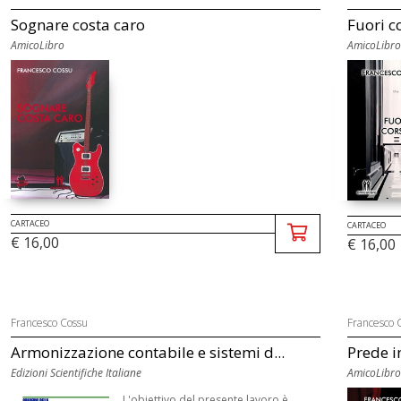
Sognare costa caro
Fuori c
AmicoLibro
AmicoLibro
CARTACEO
CARTACEO
€ 16,00
€ 16,00
Francesco Cossu
Francesco 
Armonizzazione contabile e sistemi d...
Prede i
Edizioni Scientifiche Italiane
AmicoLibro
L'obiettivo del presente lavoro è