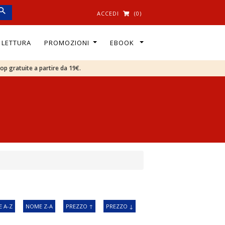
ACCEDI
(0)
I LETTURA
PROMOZIONI
EBOOK
oop gratuite a partire da 19€.
 A-Z
NOME Z-A
PREZZO ↑
PREZZO ↓