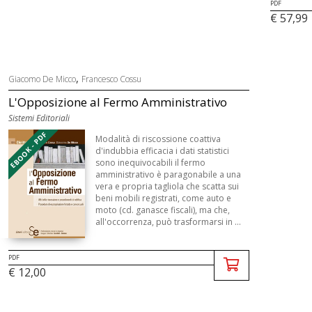
PDF
€ 57,99
,
Giacomo De Micco
Francesco Cossu
L'Opposizione al Fermo Amministrativo
Sistemi Editoriali
EBOOK - PDF
Modalità di riscossione coattiva
d'indubbia efficacia i dati statistici
sono inequivocabili il fermo
amministrativo è paragonabile a una
vera e propria tagliola che scatta sui
beni mobili registrati, come auto e
moto (cd. ganasce fiscali), ma che,
all'occorrenza, può trasformarsi in ...
PDF
€ 12,00