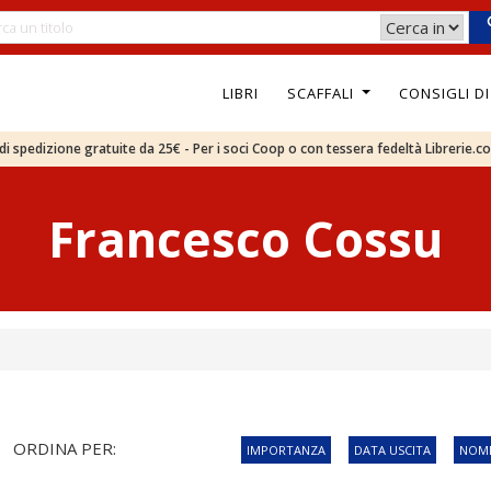
LIBRI
SCAFFALI
CONSIGLI D
e di spedizione gratuite da 25€ - Per i soci Coop o con tessera fedeltà Librerie.c
Francesco Cossu
ORDINA PER:
IMPORTANZA
DATA USCITA
NOME