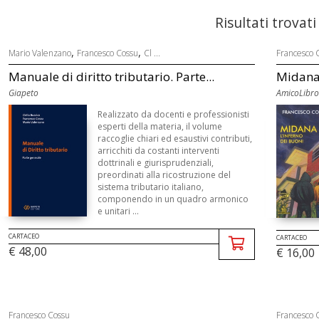
Risultati trovati
,
,
Mario Valenzano
Francesco Cossu
Cl ...
Francesco 
Manuale di diritto tributario. Parte...
Midana 
Giapeto
AmicoLibro
Realizzato da docenti e professionisti
esperti della materia, il volume
raccoglie chiari ed esaustivi contributi,
arricchiti da costanti interventi
dottrinali e giurisprudenziali,
preordinati alla ricostruzione del
sistema tributario italiano,
componendo in un quadro armonico
e unitari ...
CARTACEO
CARTACEO
€ 48,00
€ 16,00
Francesco Cossu
Francesco 