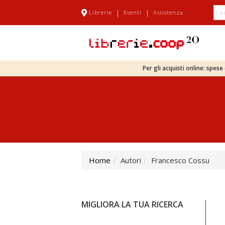
|
|
Librerie
Eventi
Assistenza
Per gli acquisti online: spes
Home
Autori
Francesco Cossu
MIGLIORA LA TUA RICERCA