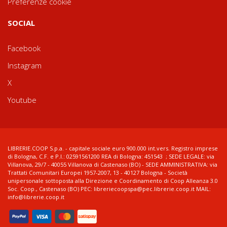
Preferenze cookie
SOCIAL
Facebook
Instagram
X
Youtube
LIBRERIE.COOP S.p.a. - capitale sociale euro 900.000 int.vers. Registro imprese
di Bologna, C.F. e P.I.: 02591561200 REA di Bologna: 451543 ; SEDE LEGALE: via
Villanova, 29/7 - 40055 Villanova di Castenaso (BO) - SEDE AMMINISTRATIVA: via
Trattati Comunitari Europei 1957-2007, 13 - 40127 Bologna - Società
unipersonale sottoposta alla Direzione e Coordinamento di Coop Alleanza 3.0
Soc. Coop., Castenaso (BO) PEC: libreriecoopspa@pec.librerie.coop.it MAIL:
info@librerie.coop.it